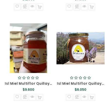
normal
normal
Isl Miel Multiflor Quillay Apialdea 1 Kilo $$$
Isl Miel Multiflor Quillay Apialdea 500 Gramos $$$
Precio
Precio
$9.600
$6.050
normal
normal