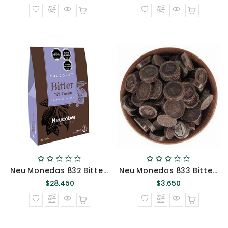
normal
normal
Neu Monedas 832 Bitter 72% Cacao Kilo @
Neu Monedas 833 Bitter 85% Cacao S/A 100 Gr @
Precio
Precio
$28.450
$3.650
normal
normal