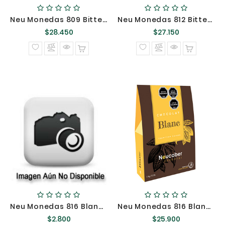
Neu Monedas 809 Bitter 60% Sin Azúcar Kilo @
Neu Monedas 812 Bitter 63% Cacao Kilo @
Precio
Precio
$28.450
$27.150
normal
normal
Neu Monedas 816 Blanca Fina 29% Cacao 100 Gr {}
Neu Monedas 816 Blanca Fina 29% Cacao Kilo {}
Precio
Precio
$2.800
$25.900