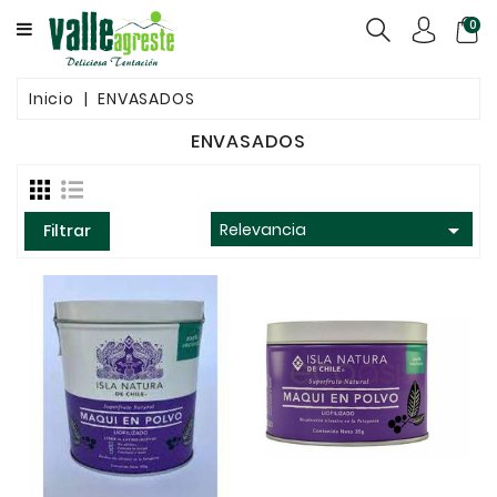
CATEGORY
0
QUIÉNES
Inicio
ENVASADOS
SOMOS
ENVASADOS
CONGELADOS
ENVASADOS

Relevancia
Filtrar
GRANELES
CONTACTO