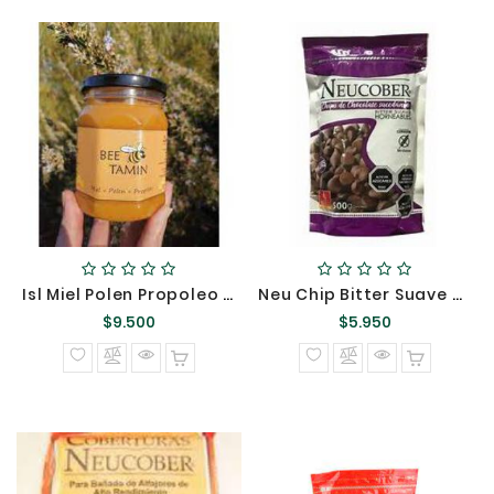
Isl Miel Polen Propoleo Beetamin Apialdea &&
Neu Chip Bitter Suave Horneable Sin Gluten 500g 5045 {}
Precio
Precio
$9.500
$5.950
normal
normal