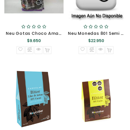
Neu Gotas Choco Amargo Suave Moldeo 404 {}
Neu Monedas 801 Semi Bitter 46% 900 Grs @
Precio
Precio
$9.650
$22.950
normal
normal