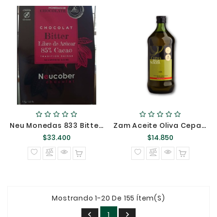
Neu Monedas 833 Bitter 85% Cacao Sin Azucar Kilo @
Zam Aceite Oliva Cepas Patagua 1 Litro @
Precio
Precio
$33.400
$14.850
normal
normal
Mostrando 1-20 De 155 Ítem(s)
1

