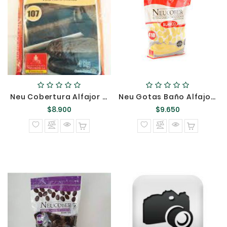
Neu Cobertura Alfajor 107 */
Neu Gotas Baño Alfajor Blanca 410 {}
Precio
Precio
$8.900
$9.650
normal
normal