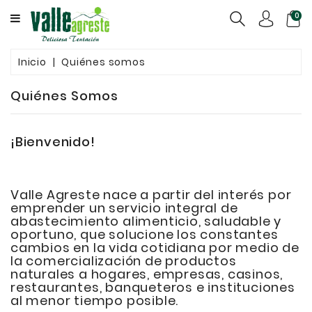
CATEGORY
0
QUIÉNES
Inicio
Quiénes somos
SOMOS
Quiénes Somos
CONGELADOS
ENVASADOS
¡Bienvenido!
GRANELES
CONTACTO
Valle Agreste nace a partir del interés por
emprender un servicio integral de
abastecimiento alimenticio, saludable y
oportuno, que solucione los constantes
cambios en la vida cotidiana por medio de
la comercialización de productos
naturales a hogares, empresas, casinos,
restaurantes, banqueteros e instituciones
al menor tiempo posible.