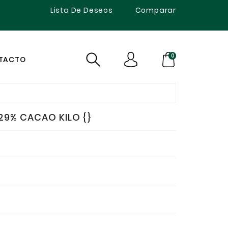
Lista De Deseos
Comparar
0
TACTO
29% CACAO KILO {}