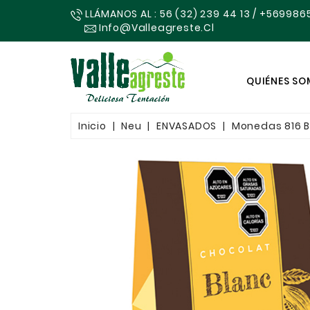
LLÁMANOS AL : 56 (32) 239 44 13 / +569986
Info@valleagreste.cl
QUIÉNES S
Inicio
Neu
ENVASADOS
Monedas 816 Bl