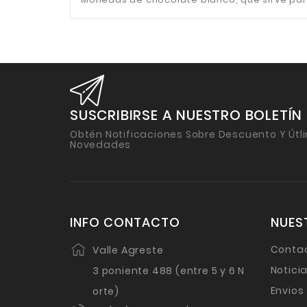
SUSCRIBIRSE A NUESTRO BOLETÍN
Obtén Notificaciones Sobre Descuento Y Útl
Novedades
INFO CONTACTO
NUES
Conta
Valle Agreste
Notici
3 poniente 488 (entre 5 y 6 N
Envios
orte)