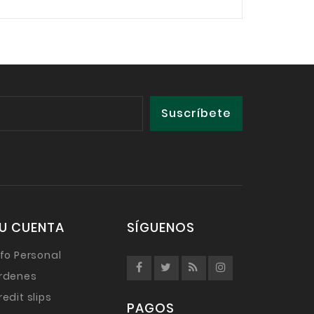
U CUENTA
SÍGUENOS
nfo Personal
rdenes
redit slips
PAGOS