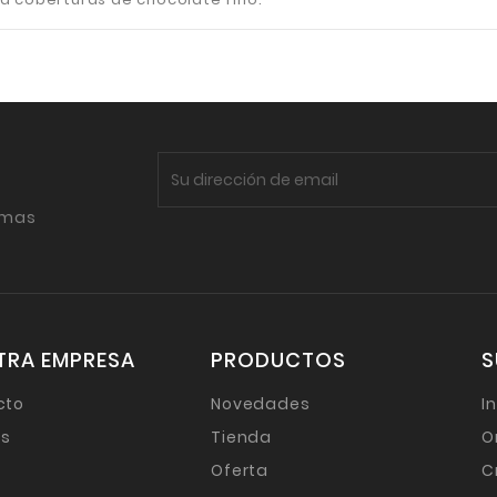
imas
TRA EMPRESA
PRODUCTOS
S
cto
Novedades
I
as
Tienda
O
Oferta
C