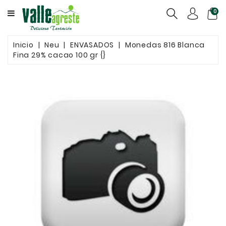
CATEGORY
0
QUIÉNES
Inicio
Neu
ENVASADOS
Monedas 816 Blanca
SOMOS
Fina 29% cacao 100 gr {}
CONGELADOS
ENVASADOS
GRANELES
CONTACTO