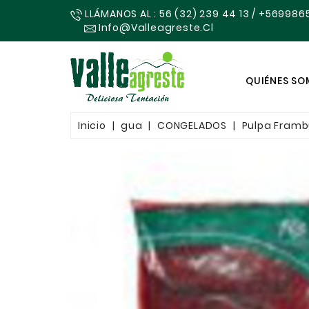
LLÁMANOS AL : 56 (32) 239 44 13 / +569986
Info@valleagreste.cl
QUIÉNES S
Inicio
gua
CONGELADOS
Pulpa Framb