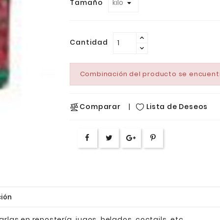
Tamaño
Cantidad
Combinación del producto se encuent
Lista de Deseos
Comparar
ión
arlas en repostería, jugos, helados, coctails, etc