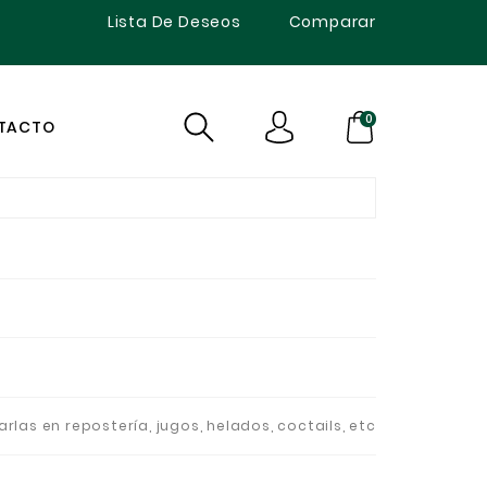
Lista De Deseos
Comparar
0
TACTO
arlas en repostería, jugos, helados, coctails, etc