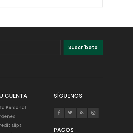
U CUENTA
SÍGUENOS
nfo Personal
rdenes
redit slips
PAGOS