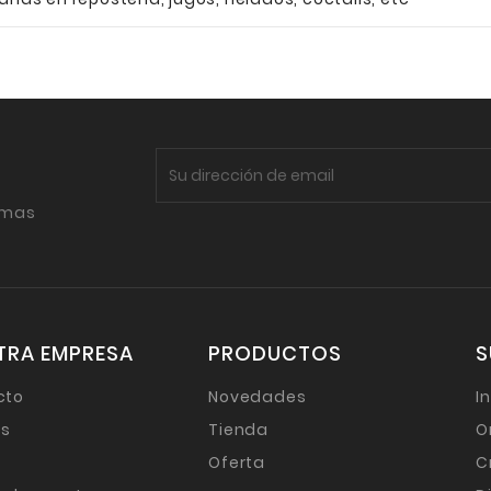
imas
TRA EMPRESA
PRODUCTOS
S
cto
Novedades
I
as
Tienda
O
Oferta
C