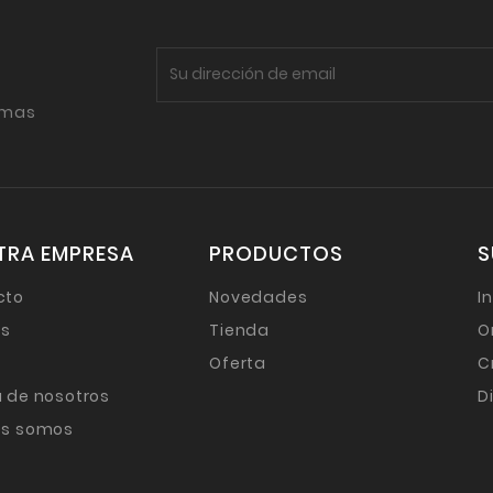
imas
TRA EMPRESA
PRODUCTOS
S
cto
Novedades
I
as
Tienda
O
Oferta
C
 de nosotros
D
es somos