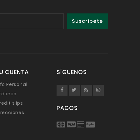
U CUENTA
SÍGUENOS
nfo Personal
rdenes
redit slips
PAGOS
irecciones