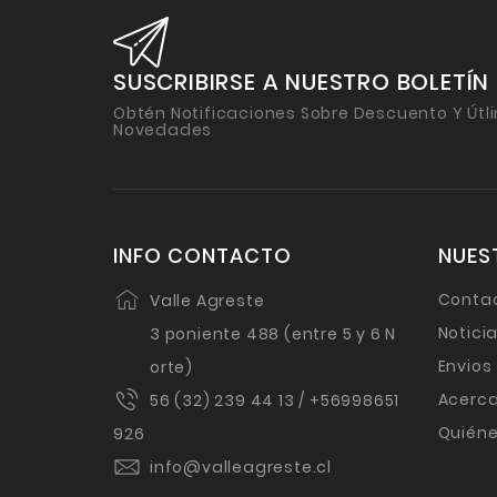
SUSCRIBIRSE A NUESTRO BOLETÍN
Obtén Notificaciones Sobre Descuento Y Útl
Novedades
INFO CONTACTO
NUES
Conta
Valle Agreste
Notici
3 poniente 488 (entre 5 y 6 N
Envios
orte)
Acerca
56 (32) 239 44 13 / +56998651
Quién
926
info@valleagreste.cl