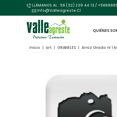
LLÁMANOS AL : 56 (32) 239 44 13 / +569986
Info@valleagreste.cl
QUIÉNES S
Inicio
art
GRANELES
Arroz Grado n1 1 ki