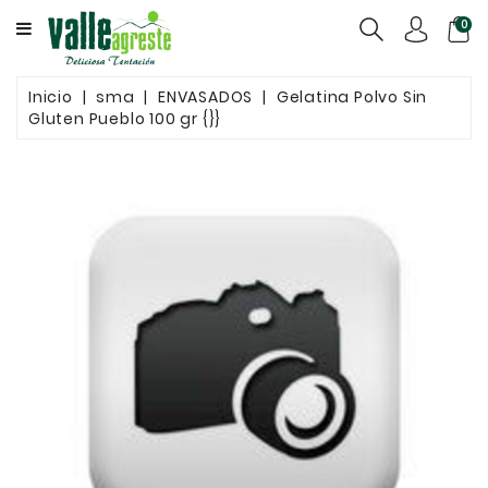
CATEGORY
0
QUIÉNES
Inicio
sma
ENVASADOS
Gelatina Polvo Sin
SOMOS
Gluten Pueblo 100 gr {}}
CONGELADOS
ENVASADOS
GRANELES
CONTACTO