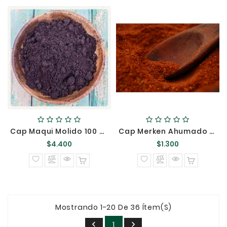
Cap Maqui Molido 100 Grs Antiox @
Cap Merken Ahumado 100GR {}
Precio
Precio
$4.400
$1.300
normal
normal
Mostrando 1-20 De 36 Ítem(s)
1

