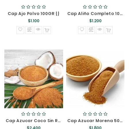
Cap Ajo Polvo 100GR {}
Cap Aliño Completo 100GR {}
Precio
Precio
$1.100
$1.200
normal
normal
Cap Azucar Coco Sin Refinar 250 Gramos {}
Cap Azucar Morena 500GR {}
Precio
Precio
$2.400
$1.800