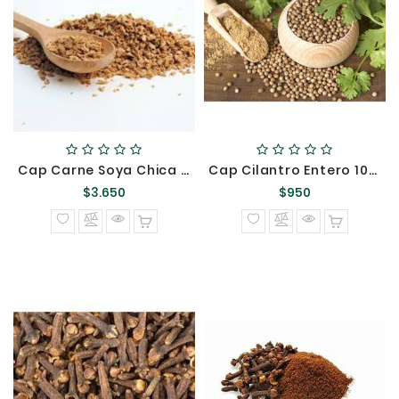
Cap Carne Soya Chica Brazil 1Kg {}
Cap Cilantro Entero 100 Gr {}
Precio
Precio
$3.650
$950
normal
normal