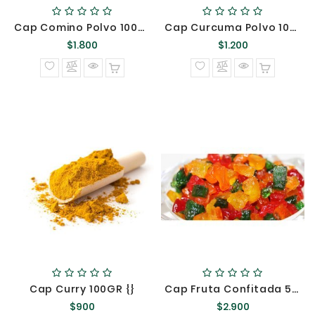
Cap Comino Polvo 100GR ::::/
Cap Curcuma Polvo 100GR {}
Precio
Precio
$1.800
$1.200
normal
normal
Cap Curry 100GR {}
Cap Fruta Confitada 500 Grs ###
Precio
Precio
$900
$2.900