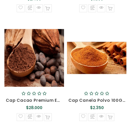
normal
normal
Cap Cacao Premium Ecuador 1Kg {}
Cap Canela Polvo 100GR {}
Precio
Precio
$28.000
$2.350
normal
normal