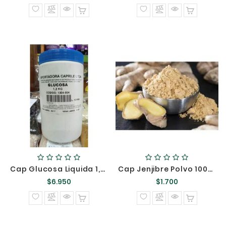
normal
normal
Cap Glucosa Liquida 1,2 KG {}
Cap Jenjibre Polvo 100GR {}
Precio
Precio
$6.950
$1.700
normal
normal