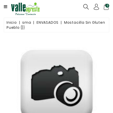
CATEGORY
0
QUIÉNES
Inicio
sma
ENVASADOS
Mostacilla Sin Gluten
SOMOS
Pueblo {}}
CONGELADOS
ENVASADOS
GRANELES
CONTACTO