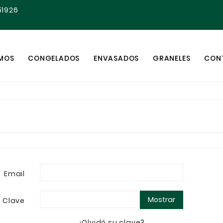
51926
OMOS
CONGELADOS
ENVASADOS
GRANELES
CON
Email
Mostrar
Clave
¿Olvidó su clave?