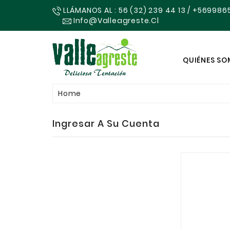
LLÁMANOS AL : 56 (32) 239 44 13 / +569986
Info@valleagreste.cl
QUIÉNES S
Home
Ingresar A Su Cuenta